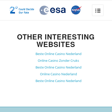
OTHER INTERESTING
WEBSITES
Beste Online Casino Nederland
Online Casino Zonder Cruks
Beste Online Casino Nederland
Online Casino Nederland
Beste Online Casino Nederland