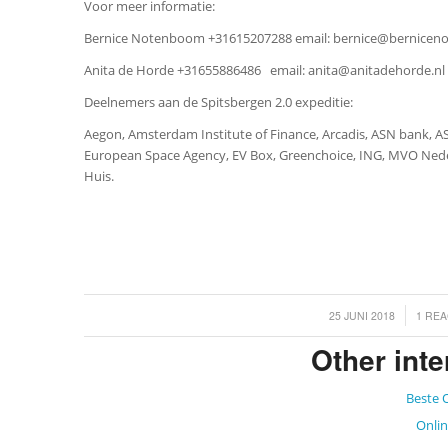
Voor meer informatie:
Bernice Notenboom +31615207288 email:
bernice@bernicen
Anita de Horde +31655886486 email:
anita@anitadehorde.nl
Deelnemers aan de Spitsbergen 2.0 expeditie:
Aegon, Amsterdam Institute of Finance, Arcadis, ASN bank, A
European Space Agency, EV Box, Greenchoice, ING, MVO Neder
Huis.
/
/
25 JUNI 2018
1 REA
Other inte
Beste 
Onlin