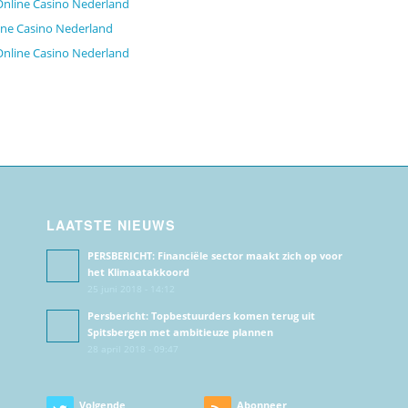
Online Casino Nederland
ine Casino Nederland
Online Casino Nederland
LAATSTE NIEUWS
PERSBERICHT: Financiële sector maakt zich op voor
het Klimaatakkoord
25 juni 2018 - 14:12
Persbericht: Topbestuurders komen terug uit
Spitsbergen met ambitieuze plannen
28 april 2018 - 09:47
Volgende
Abonneer