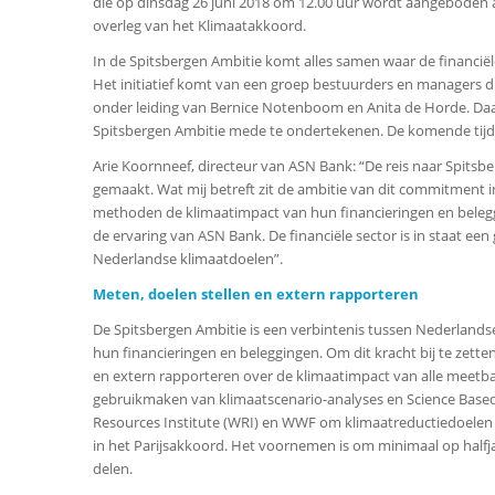
die op dinsdag 26 juni 2018 om 12.00 uur wordt aangeboden a
overleg van het Klimaatakkoord.
In de Spitsbergen Ambitie komt alles samen waar de financiël
Het initiatief komt van een groep bestuurders en managers die
onder leiding van Bernice Notenboom en Anita de Horde. Daar
Spitsbergen Ambitie mede te ondertekenen. De komende tijd z
Arie Koornneef, directeur van ASN Bank: “De reis naar Spitsb
gemaakt. Wat mij betreft zit de ambitie van dit commitment i
methoden de klimaatimpact van hun financieringen en belegging
de ervaring van ASN Bank. De financiële sector is in staat ee
Nederlandse klimaatdoelen”.
Meten, doelen stellen en extern rapporteren
De Spitsbergen Ambitie is een verbintenis tussen Nederlandse
hun financieringen en beleggingen. Om dit kracht bij te zett
en extern rapporteren over de klimaatimpact van alle meetba
gebruikmaken van klimaatscenario-analyses en Science Based 
Resources Institute (WRI) en WWF om klimaatreductiedoelen t
in het Parijsakkoord. Het voornemen is om minimaal op halfja
delen.