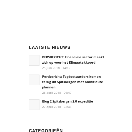
LAATSTE NIEUWS
PERSBERICHT: Financiële sector maakt
zich op voor het Klimaatakkoord
25 juni 2018 - 14:12
Persbericht: Topbestuurders komen
terug uit Spitsbergen met ambitieuze
plannen
28 april 2018 - 09:47
Blog 2 Spitsbergen 2.0 expeditie
27 april 2018 - 22:45
CATEGORIEËN