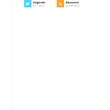
Volgende
Abonneer
op Twitter
op RSS Feed