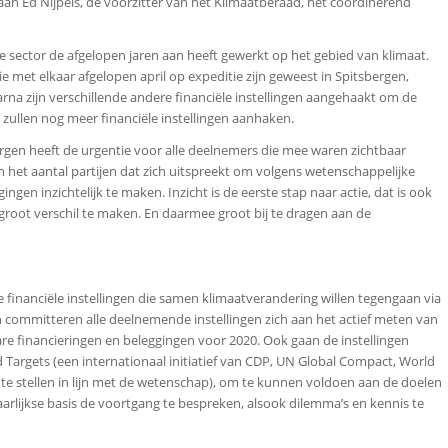
an Ed Nijpels, de voorzitter van het Klimaatberaad, het coördinerend
e sector de afgelopen jaren aan heeft gewerkt op het gebied van klimaat.
 met elkaar afgelopen april op expeditie zijn geweest in Spitsbergen,
na zijn verschillende andere financiële instellingen aangehaakt om de
ullen nog meer financiële instellingen aanhaken.
ergen heeft de urgentie voor alle deelnemers die mee waren zichtbaar
n het aantal partijen dat zich uitspreekt om volgens wetenschappelijke
en inzichtelijk te maken. Inzicht is de eerste stap naar actie, dat is ook
n groot verschil te maken. En daarmee groot bij te dragen aan de
 financiële instellingen die samen klimaatverandering willen tegengaan via
en committeren alle deelnemende instellingen zich aan het actief meten van
re financieringen en beleggingen voor 2020. Ook gaan de instellingen
Targets (een internationaal initiatief van CDP, UN Global Compact, World
e stellen in lijn met de wetenschap), om te kunnen voldoen aan de doelen
arlijkse basis de voortgang te bespreken, alsook dilemma’s en kennis te