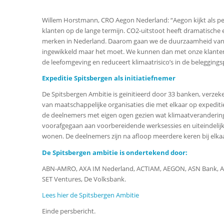
Willem Horstmann, CRO Aegon Nederland: “Aegon kijkt als p
klanten op de lange termijn. CO2-uitstoot heeft dramatische 
merken in Nederland. Daarom gaan we de duurzaamheid van de
ingewikkeld maar het moet. We kunnen dan met onze klanten 
de leefomgeving en reduceert klimaatrisico’s in de beleggings
Expeditie Spitsbergen als initiatiefnemer
De Spitsbergen Ambitie is geïnitieerd door 33 banken, verze
van maatschappelijke organisaties die met elkaar op expeditie
de deelnemers met eigen ogen gezien wat klimaatverandering 
voorafgegaan aan voorbereidende werksessies en uiteindelijk
wonen. De deelnemers zijn na afloop meerdere keren bij el
De Spitsbergen ambitie is ondertekend door:
ABN-AMRO, AXA IM Nederland, ACTIAM, AEGON, ASN Bank, AS
SET Ventures, De Volksbank.
Lees hier de Spitsbergen Ambitie
Einde persbericht.